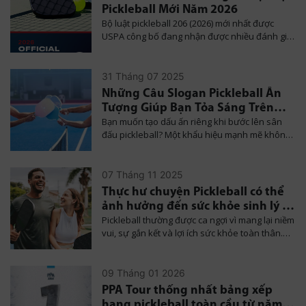
thuộc về marketing mà là chất lượng, R&D và
Pickleball Mới Năm 2026
giá trị thật.
Bộ luật pickleball 206 (2026) mới nhất được
USPA công bố đang nhận được nhiều đánh giá
tích cực, đặc biệt từ cộng đồng người chơi
phong trào và người mới làm quen với
pickleball.
31 Tháng 07 2025
Những Câu Slogan Pickleball Ấn
Tượng Giúp Bạn Tỏa Sáng Trên
Bạn muốn tạo dấu ấn riêng khi bước lên sân
Sân Đấu
đấu pickleball? Một khẩu hiệu mạnh mẽ không
chỉ thể hiện phong cách cá nhân mà còn truyền
cảm hứng thi đấu cho cả đội. Hãy cùng khám
phá danh sách những câu slogan pickleball
07 Tháng 11 2025
hay nhất, từ truyền động lực, vui nhộn đến đậm
Thực hư chuyện Pickleball có thể
chất thi đấu, giúp bạn nổi bật cả về kỹ năng lẫn
ảnh hưởng đến sức khỏe sinh lý ở
tinh thần trên sân.
Pickleball thường được ca ngợi vì mang lại niềm
phụ nữ?
vui, sự gắn kết và lợi ích sức khỏe toàn thân.
Tuy nhiên, một cảnh báo mới đây được đưa ra
trên Tuổi Trẻ Online đã khiến nhiều người chú
ý: Pickleball, nếu chơi sai cách hoặc quá mức,
09 Tháng 01 2026
có thể gián tiếp ảnh hưởng đến sức khỏe sinh
PPA Tour thống nhất bảng xếp
lý và khả năng quan hệ tình dục của phụ nữ.
hạng pickleball toàn cầu từ năm