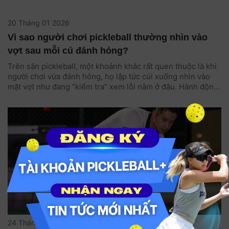
20 Tháng 01 2026
Vì sao người chơi pickleball thường nhìn vào
vợt sau mỗi cú đánh hỏng?
Trên sân pickleball, một khoảnh khắc rất quen thuộc là khi
người chơi vừa đánh hỏng, họ lập tức cúi xuống nhìn vào
mặt vợt như đang “kiểm tra” xem lỗi nằm ở đâu. Hành động
này thoạt nhìn có phần hài hước, nhưng thực tế lại mang
nhiều ý nghĩa về tâm lý thi đấu và kỹ thuật. Nó giúp người
chơi nhanh chóng cân bằng cảm xúc, ổn định tinh thần và
chuẩn bị tốt hơn cho pha bóng kế tiếp.
24 Tháng 09 2025