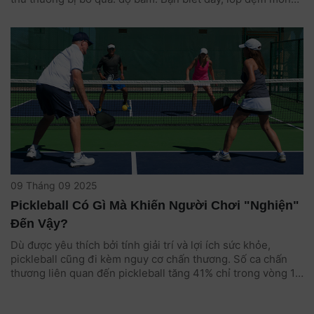
giữa tay và vợt quyết định bạn có kiểm soát được cú đánh
hay bị trượt giữa chừng.
09 Tháng 09 2025
Pickleball Có Gì Mà Khiến Người Chơi "Nghiện"
Đến Vậy?
Dù được yêu thích bởi tính giải trí và lợi ích sức khỏe,
pickleball cũng đi kèm nguy cơ chấn thương. Số ca chấn
thương liên quan đến pickleball tăng 41% chỉ trong vòng 1
năm. Vậy thì tại sao bộ môn này vẫn thu hút người chơi đến
vậy? Cùng tìm hiểu nhé