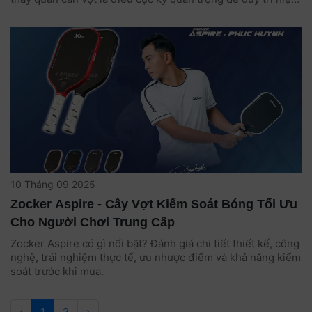
suất thi đấu. Một cây vợt có cán bị trơn, mất độ bám sẽ
khiến bạn khó kiểm soát bóng, dễ bị trượt tay và thậm chí
có thể gây chấn thương.
10 Tháng 09 2025
Zocker Aspire - Cây Vợt Kiểm Soát Bóng Tối Ưu
Cho Người Chơi Trung Cấp
Zocker Aspire có gì nổi bật? Đánh giá chi tiết thiết kế, công
nghệ, trải nghiệm thực tế, ưu nhược điểm và khả năng kiểm
soát trước khi mua.
‹
1
2
›