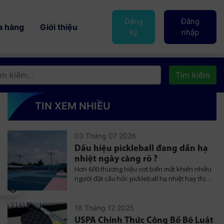
Đăng
Đăng
a hàng
Giới thiệu
ký
nhập
Tìm kiếm
TIN XEM NHIỀU
03 Tháng 07 2026
Dấu hiệu pickleball đang dần hạ
nhiệt ngày càng rõ ?
Hơn 600 thương hiệu vợt biến mất khiến nhiều
người đặt câu hỏi: pickleball hạ nhiệt hay thị
trường đang trưởng thành? Bài viết phân tích
sự thanh lọc của ngành vợt pickleball, xu
hướng công nghệ mới và vụ JOOLA kiện bằng
16 Tháng 12 2025
sáng chế, cho thấy cuộc chơi không còn chỉ
USPA Chính Thức Công Bố Bộ Luật