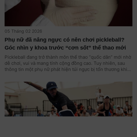
05 Tháng 02 2026
Phụ nữ đã nâng ngực có nên chơi pickleball?
Góc nhìn y khoa trước “cơn sốt” thể thao mới
Pickleball đang trở thành môn thể thao “quốc dân” mới nhờ
dễ chơi, vui và mang tính cộng đồng cao. Tuy nhiên, sau
thông tin một phụ nữ phát hiện túi ngực bị tổn thương khi
chơi pickleball, nhiều chị em từng nâng vòng một bắt đầu lo
lắng: liệu môn thể thao này có an toàn? Các bác sĩ cho rằng
vấn đề không nằm ở việc “có nên chơi hay không”, mà là
chơi đúng cách và đúng thời điểm.