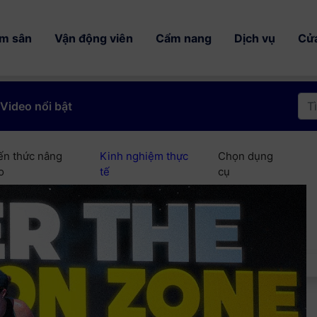
ếm sân
Vận động viên
Cẩm nang
Dịch vụ
Cử
Video nổi bật
ến thức nâng
Kinh nghiệm thực
Chọn dụng
o
tế
cụ