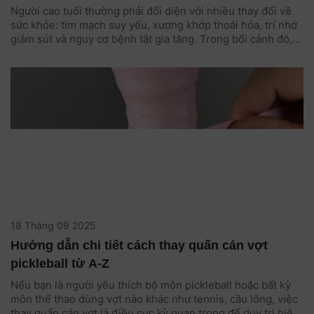
Người cao tuổi thường phải đối diện với nhiều thay đổi về
sức khỏe: tim mạch suy yếu, xương khớp thoái hóa, trí nhớ
giảm sút và nguy cơ bệnh tật gia tăng. Trong bối cảnh đó,
vận động thể chất là một phần quan trọng giúp duy trì sức
khỏe và chất lượng cuộc sống. Tuy nhiên, câu hỏi lớn là:
“Người cao tuổi nên tập môn thể thao nào vừa an toàn, vừa
hiệu quả?”
18 Tháng 09 2025
Hướng dẫn chi tiết cách thay quấn cán vợt
pickleball từ A-Z
Nếu bạn là người yêu thích bộ môn pickleball hoặc bất kỳ
môn thể thao dùng vợt nào khác như tennis, cầu lông, việc
thay quấn cán vợt là điều cực kỳ quan trọng để duy trì hiệu