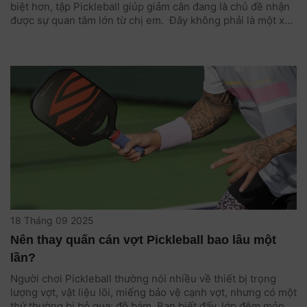
biệt hơn, tập Pickleball giúp giảm cân đang là chủ đề nhận
được sự quan tâm lớn từ chị em. Đây không phải là một xu
hướng nhất thời, mà thực sự dựa trên những hiệu quả và
trải nghiệm rõ ràng về vận động, năng lượng tiêu hao và sự
tác động của bộ môn này đến cơ thể.
18 Tháng 09 2025
Nên thay quấn cán vợt Pickleball bao lâu một
lần?
Người chơi Pickleball thường nói nhiều về thiết bị trọng
lượng vợt, vật liệu lõi, miếng bảo vệ cạnh vợt, nhưng có một
thứ thường bị bỏ qua: độ bám. Bạn biết đấy, lớp đệm mỏng