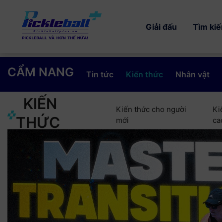
Giải đấu
Tìm ki
CẨM NANG
Tin tức
Kiến thức
Nhân vật
KIẾN
Kiến thức cho người
Ki
THỨC
mới
ca