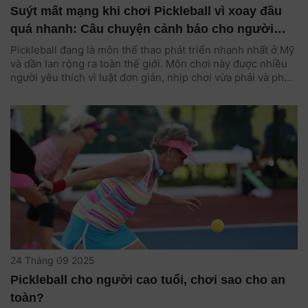
Suýt mất mạng khi chơi Pickleball vì xoay đầu
quá nhanh: Câu chuyện cảnh báo cho người
yêu thể thao
Pickleball đang là môn thể thao phát triển nhanh nhất ở Mỹ
và dần lan rộng ra toàn thế giới. Môn chơi này được nhiều
người yêu thích vì luật đơn giản, nhịp chơi vừa phải và phù
hợp với mọi lứa tuổi. Tuy nhiên, mới đây một vụ việc hy hữu
xảy ra ở bang Missouri (Mỹ) khiến cộng đồng pickleball
không khỏi bàng hoàng. Một người đàn ông 35 tuổi suýt
mất mạng chỉ vì xoay đầu quá nhanh khi đang thi đấu.
24 Tháng 09 2025
Pickleball cho người cao tuổi, chơi sao cho an
toàn?