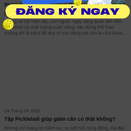
Pickleball và tăng cường thể lực: Bí quyết chinh
phục sức khỏe bền bỉ
Trong xã hội hiện đại, con người ngày càng quan tâm đến
sức khỏe và chất lượng cuộc sống. Vận động thể thao
không chỉ là cách để duy trì vóc dáng mà còn là chìa khóa
để nâng cao thể lực, phòng ngừa bệnh tật và giải tỏa căng
thẳng tinh thần. Trong số các môn thể thao mới
nổi, Pickleball và tăng cường thể lực đã trở thành mối quan
tâm đặc biệt bởi tính dễ tiếp cận, phù hợp với nhiều lứa tuổi
và mang lại hiệu quả toàn diện cho cơ thể.
24 Tháng 09 2025
Tập Pickleball giúp giảm cân có thật không?
Không chỉ mang lại niềm vui, sự kết nối cộng đồng, mà đặc