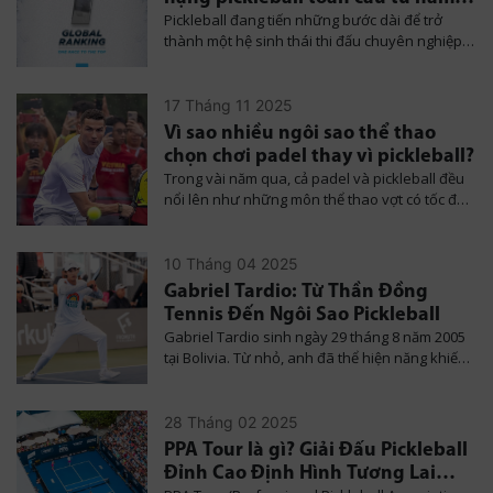
Pickleball đang tiến những bước dài để trở
2026
thành một hệ sinh thái thi đấu chuyên nghiệp
mang tính toàn cầu. Mới đây, PPA Tour đã
chính thức xác nhận sẽ áp dụng một hệ thống
bảng xếp hạng thống nhất trên toàn thế giới kể
17 Tháng 11 2025
từ mùa giải 2026. Đây được xem là quyết định
Vì sao nhiều ngôi sao thể thao
mang tính bản lề, không chỉ với các tay vợt
chọn chơi padel thay vì pickleball?
hàng đầu mà còn với tương lai phát triển của
Trong vài năm qua, cả padel và pickleball đều
pickleball chuyên nghiệp ở nhiều khu vực, đặc
nổi lên như những môn thể thao vợt có tốc độ
biệt là châu Á.
tăng trưởng nhanh nhất thế giới. Nhưng khi
nhìn vào lựa chọn của các ngôi sao thể thao
hàng đầu, đặc biệt là những vận động viên đã
10 Tháng 04 2025
quen với nhịp độ cạnh tranh cao, dễ thấy một
Gabriel Tardio: Từ Thần Đồng
xu hướng nổi bật. Padel đang chiếm ưu thế rõ
Tennis Đến Ngôi Sao Pickleball
rệt. Điều gì khiến họ nghiêng về padel thay vì
Gabriel Tardio sinh ngày 29 tháng 8 năm 2005
pickleball, dù pickleball cũng đang bùng nổ
tại Bolivia. Từ nhỏ, anh đã thể hiện năng khiếu
mạnh mẽ khắp toàn cầu.
đặc biệt với môn tennis, từng nằm trong top 10
tay vợt dưới 14 tuổi tại quốc gia này. Năm 2019,
Gabriel chuyển đến Jupiter, Florida, Mỹ, để tiếp
28 Tháng 02 2025
tục phát triển sự nghiệp tennis. Tuy nhiên, đại
PPA Tour là gì? Giải Đấu Pickleball
dịch COVID-19 bùng phát vào năm 2020 đã
Đỉnh Cao Định Hình Tương Lai
khiến các học viện tennis đóng cửa, làm gián