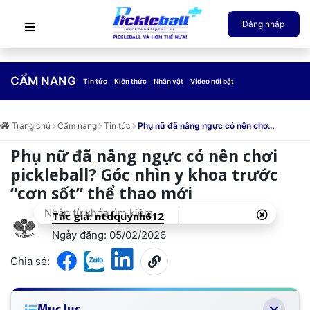
Đăng nhập
CẨM NANG
Tin tức
Kiến thức
Nhân vật
Video nổi bật
Trang chủ
Cẩm nang
Tin tức
Phụ nữ đã nâng ngực có nên chơi
pickleball? Góc nhìn y khoa trước
Phụ nữ đã nâng ngực có nên chơi
“cơn sốt” thể thao mới
pickleball? Góc nhìn y khoa trước
“cơn sốt” thể thao mới
Tác giả: ntdquynh612
|
Ngày đăng: 05/02/2026
Chia sẻ:
Mục lục