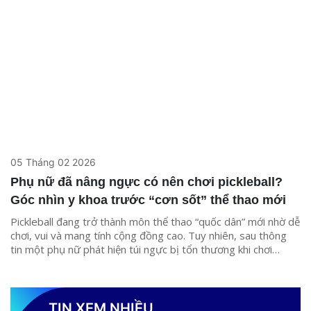
05 Tháng 02 2026
Phụ nữ đã nâng ngực có nên chơi pickleball?
Góc nhìn y khoa trước “cơn sốt” thể thao mới
Pickleball đang trở thành môn thể thao “quốc dân” mới nhờ dễ
chơi, vui và mang tính cộng đồng cao. Tuy nhiên, sau thông
tin một phụ nữ phát hiện túi ngực bị tổn thương khi chơi
pickleball, nhiều chị em từng nâng vòng một bắt đầu lo lắng:
liệu môn thể thao này có an toàn? Các bác sĩ cho rằng vấn đề
không nằm ở việc “có nên chơi hay không”, mà là chơi đúng
cách và đúng thời điểm.
TIN XEM NHIỀU