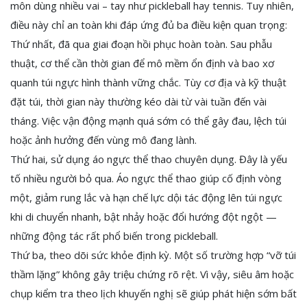
môn dùng nhiều vai – tay như pickleball hay tennis. Tuy nhiên,
điều này chỉ an toàn khi đáp ứng đủ ba điều kiện quan trọng:
Thứ nhất, đã qua giai đoạn hồi phục hoàn toàn. Sau phẫu
thuật, cơ thể cần thời gian để mô mềm ổn định và bao xơ
quanh túi ngực hình thành vững chắc. Tùy cơ địa và kỹ thuật
đặt túi, thời gian này thường kéo dài từ vài tuần đến vài
tháng. Việc vận động mạnh quá sớm có thể gây đau, lệch túi
hoặc ảnh hưởng đến vùng mô đang lành.
Thứ hai, sử dụng áo ngực thể thao chuyên dụng. Đây là yếu
tố nhiều người bỏ qua. Áo ngực thể thao giúp cố định vòng
một, giảm rung lắc và hạn chế lực dội tác động lên túi ngực
khi di chuyển nhanh, bật nhảy hoặc đổi hướng đột ngột —
những động tác rất phổ biến trong pickleball.
Thứ ba, theo dõi sức khỏe định kỳ. Một số trường hợp “vỡ túi
thầm lặng” không gây triệu chứng rõ rệt. Vì vậy, siêu âm hoặc
chụp kiểm tra theo lịch khuyến nghị sẽ giúp phát hiện sớm bất