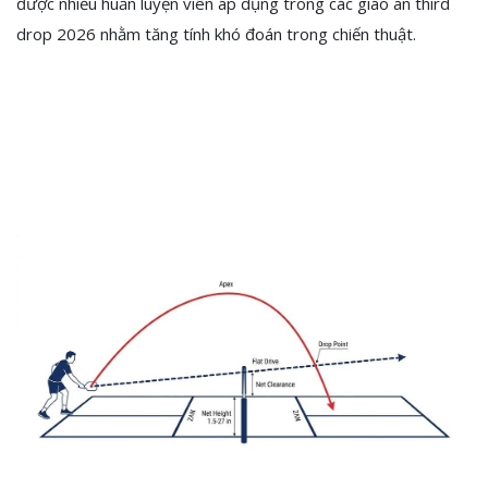
được nhiều huấn luyện viên áp dụng trong các giáo án third
drop 2026 nhằm tăng tính khó đoán trong chiến thuật.