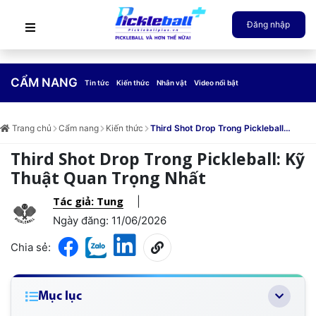
Đăng nhập
CẨM NANG
Tin tức
Kiến thức
Nhân vật
Video nổi bật
Trang chủ
Cẩm nang
Kiến thức
Third Shot Drop Trong Pickleball:
Kỹ Thuật Quan Trọng Nhất
Third Shot Drop Trong Pickleball: Kỹ
Thuật Quan Trọng Nhất
Tác giả: Tung
|
Ngày đăng: 11/06/2026
Chia sẻ:
Mục lục