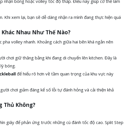
ập nhận bóng hoặc volley tốc độ thấp. Điều này giúp cơ thể làm
n. Khi xem lại, bạn sẽ dễ dàng nhận ra mình đang thực hiện quá
one Khác Nhau Như Thế Nào?
c pha volley nhanh. Khoảng cách giữa hai bên khá ngắn nên
ười chơi giữ thăng bằng khi đang di chuyển lên kitchen. Đây là
lý bóng.
ckleball
để hiểu rõ hơn về tầm quan trọng của khu vực này
người chơi giảm đáng kể số lỗi tự đánh hỏng và cải thiện khả
ng Thủ Không?
hìn giây để phản ứng trước những cú đánh tốc độ cao. Split Step