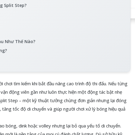
g Split Step?
hau Như Thế Nào?
ông?
ời chơi tìm kiếm khi bắt đầu nâng cao trình độ thi đấu. Nếu từng
c vận động viên gần như luôn thực hiện một động tác bật nhẹ
 Split Step – một kỹ thuật tưởng chừng đơn giản nhưng lại đóng
, tăng tốc độ di chuyển và giúp người chơi xử lý bóng hiệu quả
ao bóng, dink hoặc volley nhưng lại bỏ qua yếu tố di chuyển.
hân mới là nền tảng của mọi cú đánh chất lượng. Dù sở hữu kỹ