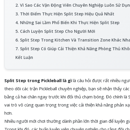
2. Vì Sao Các Vận Động Viên Chuyên Nghiệp Luôn Sử Dụn
3. Thời Điểm Thực Hiện Split Step Hiệu Quả Nhất
4. Những Sai Lầm Phổ Biến Khi Thực Hiện Split Step
5. Cách Luyện Split Step Cho Người Mới
6. Split Step Trong Kitchen Và Transition Zone Khác N
7. Split Step Có Giúp Cải Thiện Khả Năng Phòng Thủ Kh
Kết Luận
Split Step trong Pickleball là gì
là câu hỏi được rất nhiều ngư
theo dõi các trận Pickleball chuyên nghiệp, bạn sẽ nhận thấy cá
bằng cả hai chân ngay trước khi đối thủ chạm bóng. Đó chính là
vai trò vô cùng quan trọng trong việc cải thiện khả năng phản xạ
hơn.
Nhiều người mới chơi thường dành phần lớn thời gian để luyện gi
Trong khi đó, các huấn luyện viên chuyên nghiệp cho rằng đôi c