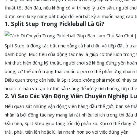
thuật tốt đến đâu, nếu không có vị trí hợp lý trên sân, người chơi
được xem là kỹ năng bắt buộc đối với bất kỳ ai muốn nâng cao trì
1. Split Step Trong Pickleball Là Gì?
Split Step là động tác bật nhẹ bằng cả hai chân và tiếp đất ở tr
đánh bóng. Mục tiêu của động tác này là giúp cơ thể luôn trong
Khi thực hiện đúng kỹ thuật, người chơi sẽ không đứng yên hoàn t
bóng, cơ thể đã ở trạng thái chuẩn bị và có thể phản ứng nhanh 
Điều quan trọng cần hiểu là Split Step không phải một cú nhảy c
hoạt cơ chân và tạo tư thế sẵn sàng để xử lý tình huống tiếp the
2. Vì Sao Các Vận Động Viên Chuyên Nghiệp Lu
Nếu quan sát những vận động viên hàng đầu thế giới, bạn sẽ th
nhân là bởi động tác này mang lại rất nhiều lợi ích trong thi đấu t
Đầu tiên, Split Step giúp tăng tốc độ phản xạ. Khi cơ thể đang ở
trái, phải, tiến lên hoặc lùi lại nhanh hơn so với việc đứng yên.