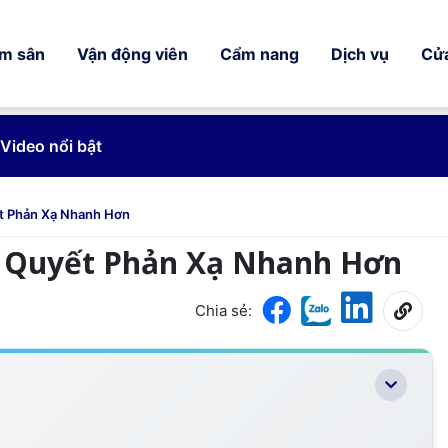
ếm sân
Vận động viên
Cẩm nang
Dịch vụ
Cử
Video nổi bật
yết Phản Xạ Nhanh Hơn
 Bí Quyết Phản Xạ Nhanh Hơn
Chia sẻ: