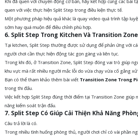
Khi đã quen với chuyển động cơ bản, hãy kết hợp cùng các bài t
quen với việc thực hiện Split Step trong điều kiện thực tế.
Một phương pháp hiệu quả khác là quay video quá trình tập luyệ
sớm hay quá muộn để điều chỉnh phù hợp.
6. Split Step Trong Kitchen Và Transition Z
Tại kitchen, Split Step thường được sử dụng để phản ứng với cá
người chơi cần thực hiện động tác gọn gàng và liên tục.
Trong khi đó, ở Transition Zone, Split Step đóng vai trò giúp ng
khu vực mà rất nhiều người mắc lỗi do vừa chạy vừa cố gắng xử 
Bạn có thể tham khảo thêm bài viết
Transition Zone Trong Pi
trong thi đấu.
Việc kết hợp Split Step đúng thời điểm tại Transition Zone giúp 
năng kiểm soát trận đấu.
7. Split Step Có Giúp Cải Thiện Khả Năng Phò
Câu trả lời là có.
Trong nhiều tình huống phòng thủ, người chơi chỉ có vài phần ng