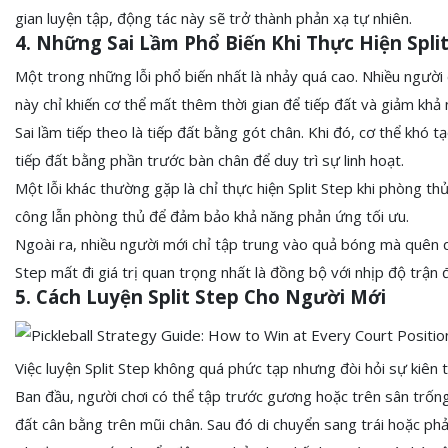
gian luyện tập, động tác này sẽ trở thành phản xạ tự nhiên.
4. Những Sai Lầm Phổ Biến Khi Thực Hiện Spli
Một trong những lỗi phổ biến nhất là nhảy quá cao. Nhiều người
này chỉ khiến cơ thể mất thêm thời gian để tiếp đất và giảm khả 
Sai lầm tiếp theo là tiếp đất bằng gót chân. Khi đó, cơ thể khó 
tiếp đất bằng phần trước bàn chân để duy trì sự linh hoạt.
Một lỗi khác thường gặp là chỉ thực hiện Split Step khi phòng t
công lẫn phòng thủ để đảm bảo khả năng phản ứng tối ưu.
Ngoài ra, nhiều người mới chỉ tập trung vào quả bóng mà quên qu
Step mất đi giá trị quan trọng nhất là đồng bộ với nhịp độ trận 
5. Cách Luyện Split Step Cho Người Mới
Việc luyện Split Step không quá phức tạp nhưng đòi hỏi sự kiên t
Ban đầu, người chơi có thể tập trước gương hoặc trên sân trống
đất cân bằng trên mũi chân. Sau đó di chuyển sang trái hoặc phải