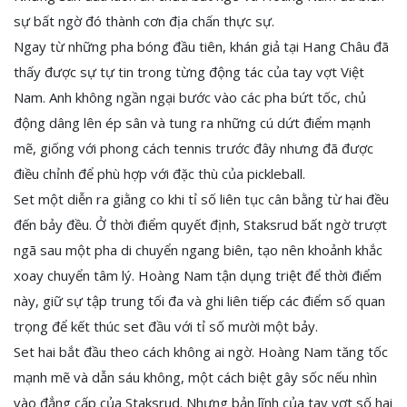
sự bất ngờ đó thành cơn địa chấn thực sự.
Ngay từ những pha bóng đầu tiên, khán giả tại Hang Châu đã
thấy được sự tự tin trong từng động tác của tay vợt Việt
Nam. Anh không ngần ngại bước vào các pha bứt tốc, chủ
động dâng lên ép sân và tung ra những cú dứt điểm mạnh
mẽ, giống với phong cách tennis trước đây nhưng đã được
điều chỉnh để phù hợp với đặc thù của pickleball.
Set một diễn ra giằng co khi tỉ số liên tục cân bằng từ hai đều
đến bảy đều. Ở thời điểm quyết định, Staksrud bất ngờ trượt
ngã sau một pha di chuyển ngang biên, tạo nên khoảnh khắc
xoay chuyển tâm lý. Hoàng Nam tận dụng triệt để thời điểm
này, giữ sự tập trung tối đa và ghi liên tiếp các điểm số quan
trọng để kết thúc set đầu với tỉ số mười một bảy.
Set hai bắt đầu theo cách không ai ngờ. Hoàng Nam tăng tốc
mạnh mẽ và dẫn sáu không, một cách biệt gây sốc nếu nhìn
vào đẳng cấp của Staksrud. Nhưng bản lĩnh của tay vợt số hai