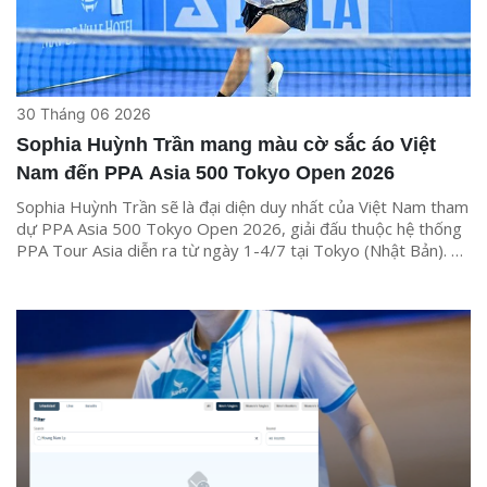
30 Tháng 06 2026
Sophia Huỳnh Trần mang màu cờ sắc áo Việt
Nam đến PPA Asia 500 Tokyo Open 2026
Sophia Huỳnh Trần sẽ là đại diện duy nhất của Việt Nam tham
dự PPA Asia 500 Tokyo Open 2026, giải đấu thuộc hệ thống
PPA Tour Asia diễn ra từ ngày 1-4/7 tại Tokyo (Nhật Bản). Sự
góp mặt của nữ vận động viên không chỉ mang ý nghĩa cá
nhân mà còn đánh dấu sự hiện diện của pickleball Việt Nam tại
một trong những sân chơi hàng đầu khu vực.