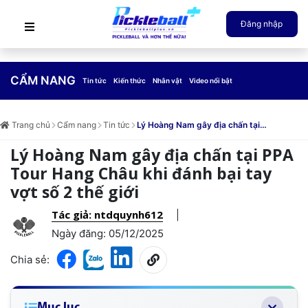
Đăng nhập
CẨM NANG
Tin tức
Kiến thức
Nhân vật
Video nổi bật
Trang chủ
Cẩm nang
Tin tức
Lý Hoàng Nam gây địa chấn tại
PPA Tour Hang Châu khi đánh bại
Lý Hoàng Nam gây địa chấn tại PPA
tay vợt số 2 thế giới
Tour Hang Châu khi đánh bại tay
vợt số 2 thế giới
Tác giả: ntdquynh612
|
Ngày đăng: 05/12/2025
Chia sẻ:
Mục lục