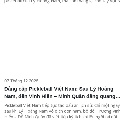
pickleball của Lý Hoàng Nam, mà còn mang lại cho tay vợt số
1 Việt Nam khoản thưởng đáng kể.
07 Tháng 12 2025
Đẳng cấp Pickleball Việt Nam: Sau Lý Hoàng
Nam, đến Vinh Hiển – Minh Quân đăng quang
đôi nam PPA Hàng Châu
Pickleball Việt Nam tiếp tục tạo dấu ấn lịch sử. Chỉ một ngày
sau khi Lý Hoàng Nam vô địch đơn nam, bộ đôi Trương Vinh
Hiển – Đỗ Minh Quân đã viết tiếp kỳ tích khi lên ngôi tại nội
dung đôi nam PPA Tour Asia Hangzhou 2025 – lần đầu tiên