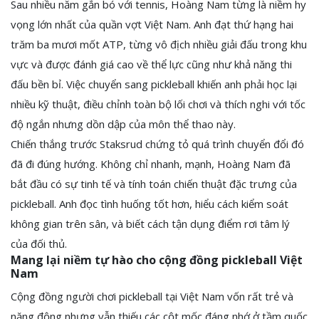
Sau nhiều năm gắn bó với tennis, Hoàng Nam từng là niềm hy
vọng lớn nhất của quần vợt Việt Nam. Anh đạt thứ hạng hai
trăm ba mươi mốt ATP, từng vô địch nhiều giải đấu trong khu
vực và được đánh giá cao về thể lực cũng như khả năng thi
đấu bền bỉ. Việc chuyển sang pickleball khiến anh phải học lại
nhiều kỹ thuật, điều chỉnh toàn bộ lối chơi và thích nghi với tốc
độ ngắn nhưng dồn dập của môn thể thao này.
Chiến thắng trước Staksrud chứng tỏ quá trình chuyển đổi đó
đã đi đúng hướng. Không chỉ nhanh, mạnh, Hoàng Nam đã
bắt đầu có sự tinh tế và tính toán chiến thuật đặc trưng của
pickleball. Anh đọc tình huống tốt hơn, hiểu cách kiểm soát
không gian trên sân, và biết cách tận dụng điểm rơi tâm lý
của đối thủ.
Mang lại niềm tự hào cho cộng đồng pickleball Việt
Nam
Cộng đồng người chơi pickleball tại Việt Nam vốn rất trẻ và
năng động nhưng vẫn thiếu các cột mốc đáng nhớ ở tầm quốc