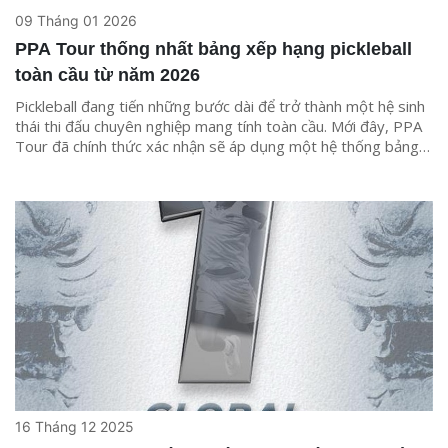
09 Tháng 01 2026
PPA Tour thống nhất bảng xếp hạng pickleball
toàn cầu từ năm 2026
Pickleball đang tiến những bước dài để trở thành một hệ sinh
thái thi đấu chuyên nghiệp mang tính toàn cầu. Mới đây, PPA
Tour đã chính thức xác nhận sẽ áp dụng một hệ thống bảng
xếp hạng thống nhất trên toàn thế giới kể từ mùa giải 2026.
Đây được xem là quyết định mang tính bản lề, không chỉ với
các tay vợt hàng đầu mà còn với tương lai phát triển của
pickleball chuyên nghiệp ở nhiều khu vực, đặc biệt là châu Á.
16 Tháng 12 2025