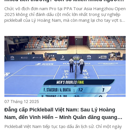
bất ngờ
Chức vô địch đơn nam Pro tại PPA Tour Asia Hangzhou Open
2025 không chỉ đánh dấu cột mốc lớn nhất trong sự nghiệp
pickleball của Lý Hoàng Nam, mà còn mang lại cho tay vợt số
1 Việt Nam khoản thưởng đáng kể.
07 Tháng 12 2025
Đẳng cấp Pickleball Việt Nam: Sau Lý Hoàng
Nam, đến Vinh Hiển – Minh Quân đăng quang
đôi nam PPA Hàng Châu
Pickleball Việt Nam tiếp tục tạo dấu ấn lịch sử. Chỉ một ngày