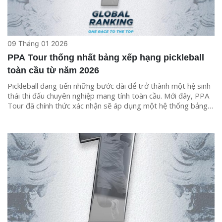
09 Tháng 01 2026
PPA Tour thống nhất bảng xếp hạng pickleball
toàn cầu từ năm 2026
Pickleball đang tiến những bước dài để trở thành một hệ sinh
thái thi đấu chuyên nghiệp mang tính toàn cầu. Mới đây, PPA
Tour đã chính thức xác nhận sẽ áp dụng một hệ thống bảng
xếp hạng thống nhất trên toàn thế giới kể từ mùa giải 2026.
Đây được xem là quyết định mang tính bản lề, không chỉ với
các tay vợt hàng đầu mà còn với tương lai phát triển của
pickleball chuyên nghiệp ở nhiều khu vực, đặc biệt là châu Á.