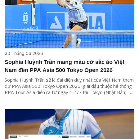
30 Tháng 06 2026
Sophia Huỳnh Trần mang màu cờ sắc áo Việt
Nam đến PPA Asia 500 Tokyo Open 2026
Sophia Huỳnh Trần sẽ là đại diện duy nhất của Việt Nam tham
dự PPA Asia 500 Tokyo Open 2026, giải đấu thuộc hệ thống
PPA Tour Asia diễn ra từ ngày 1-4/7 tại Tokyo (Nhật Bản). Sự
góp mặt của nữ vận động viên không chỉ mang ý nghĩa cá
nhân mà còn đánh dấu sự hiện diện của pickleball Việt Nam tại
một trong những sân chơi hàng đầu khu vực.