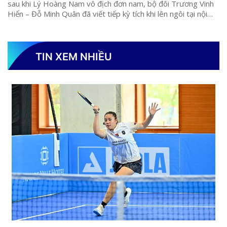
sau khi Lý Hoàng Nam vô địch đơn nam, bộ đôi Trương Vinh
Hiển – Đỗ Minh Quân đã viết tiếp kỳ tích khi lên ngôi tại nội
dung đôi nam PPA Tour Asia Hangzhou 2025 – lần đầu tiên
trong lịch sử, Việt Nam vô địch một nội dung đôi ở hệ thống
giải đấu danh giá nhất châu lục.
TIN XEM NHIỀU