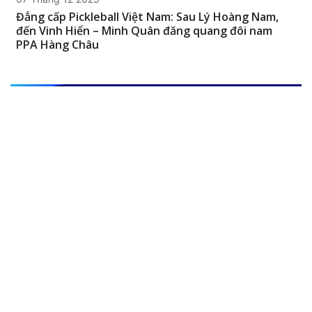
Đẳng cấp Pickleball Việt Nam: Sau Lý Hoàng Nam,
đến Vinh Hiển – Minh Quân đăng quang đôi nam
PPA Hàng Châu
DANH SÁCH VĐV
Đỗ hoàng lan
Tuổi:
Chưa có
Kinh nghiệm:
Chưa có
Nguyễn Minh Quân
Tuổi:
Chưa có