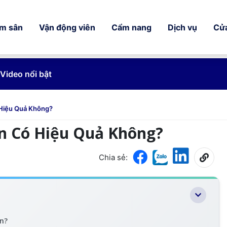
ếm sân
Vận động viên
Cẩm nang
Dịch vụ
Cử
Video nổi bật
 Hiệu Quả Không?
ến Có Hiệu Quả Không?
Chia sẻ:
ến?