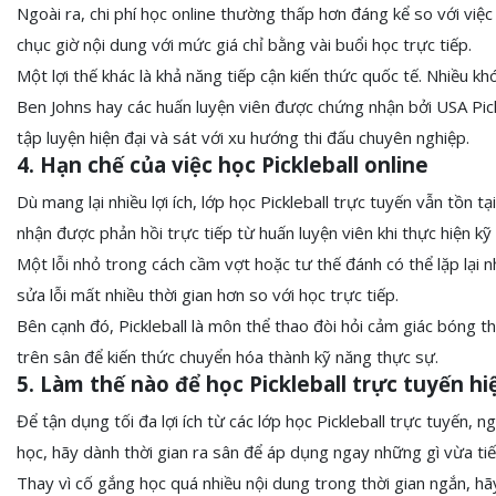
Ngoài ra, chi phí học online thường thấp hơn đáng kể so với việ
chục giờ nội dung với mức giá chỉ bằng vài buổi học trực tiếp.
Một lợi thế khác là khả năng tiếp cận kiến thức quốc tế. Nhiều
Ben Johns hay các huấn luyện viên được chứng nhận bởi USA Pick
tập luyện hiện đại và sát với xu hướng thi đấu chuyên nghiệp.
4. Hạn chế của việc học Pickleball online
Dù mang lại nhiều lợi ích, lớp học Pickleball trực tuyến vẫn tồn 
nhận được phản hồi trực tiếp từ huấn luyện viên khi thực hiện kỹ 
Một lỗi nhỏ trong cách cầm vợt hoặc tư thế đánh có thể lặp lại n
sửa lỗi mất nhiều thời gian hơn so với học trực tiếp.
Bên cạnh đó, Pickleball là môn thể thao đòi hỏi cảm giác bóng th
trên sân để kiến thức chuyển hóa thành kỹ năng thực sự.
5. Làm thế nào để học Pickleball trực tuyến hi
Để tận dụng tối đa lợi ích từ các lớp học Pickleball trực tuyến, 
học, hãy dành thời gian ra sân để áp dụng ngay những gì vừa tiế
Thay vì cố gắng học quá nhiều nội dung trong thời gian ngắn, hã