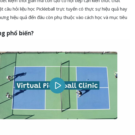
tiết kiệm thời gian mà còn tạo cơ hội tiếp cận kiến thức chất
ặt câu hỏi liệu học Pickleball trực tuyến có thực sự hiệu quả hay
 nhưng hiệu quả đến đâu còn phụ thuộc vào cách học và mục tiêu
àng phổ biến?