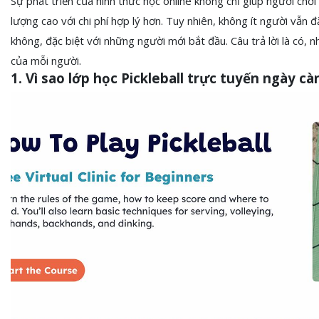
Sự phát triển của hình thức học online không chỉ giúp người chơi 
lượng cao với chi phí hợp lý hơn. Tuy nhiên, không ít người vẫn đ
không, đặc biệt với những người mới bắt đầu. Câu trả lời là có,
của mỗi người.
1. Vì sao lớp học Pickleball trực tuyến ngày c