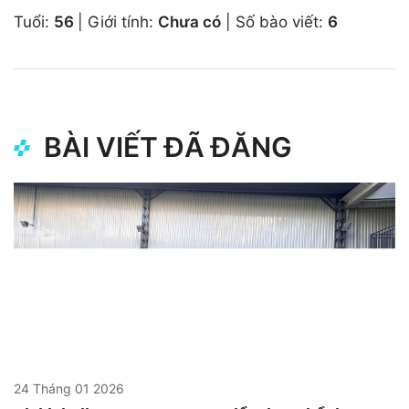
Tuổi:
56
| Giới tính:
Chưa có
| Số bào viết:
6
BÀI VIẾT ĐÃ ĐĂNG
24 Tháng 01 2026