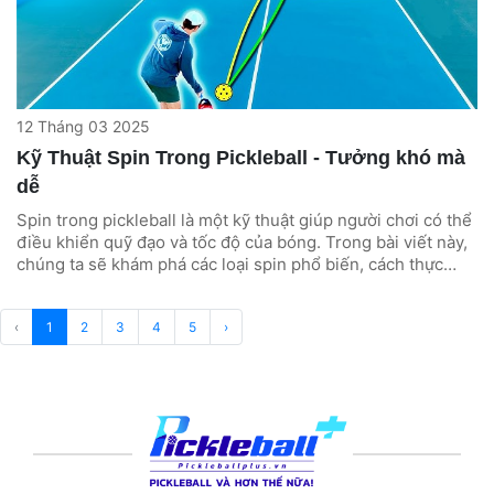
12 Tháng 03 2025
Kỹ Thuật Spin Trong Pickleball - Tưởng khó mà
dễ
Spin trong pickleball là một kỹ thuật giúp người chơi có thể
điều khiển quỹ đạo và tốc độ của bóng. Trong bài viết này,
chúng ta sẽ khám phá các loại spin phổ biến, cách thực
hiện và áp dụng chúng một cách hiệu quả vào trận đấu.
‹
1
2
3
4
5
›