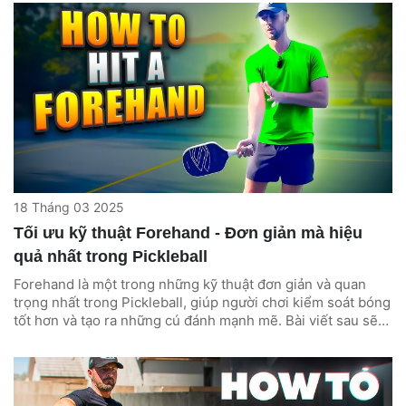
18 Tháng 03 2025
Tối ưu kỹ thuật Forehand - Đơn giản mà hiệu
quả nhất trong Pickleball
Forehand là một trong những kỹ thuật đơn giản và quan
trọng nhất trong Pickleball, giúp người chơi kiểm soát bóng
tốt hơn và tạo ra những cú đánh mạnh mẽ. Bài viết sau sẽ
đi vào chi tiết cách sử dụng đòn Forehand hiệu quả nhất.