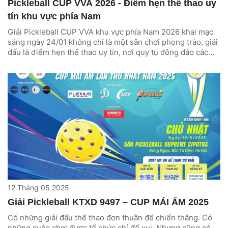
Pickleball CUP VVA 2026 - Điểm hẹn thể thao uy
tín khu vực phía Nam
Giải Pickleball CUP VVA khu vực phía Nam 2026 khai mạc
sáng ngày 24/01 không chỉ là một sân chơi phong trào, giải
đấu là điểm hẹn thể thao uy tín, nơi quy tụ đông đảo các
đơn vị thẩm định giá, doanh nhân, doanh nghiệp, vận động
viên khu vực phía Nam.
12 Tháng 05 2025
Giải Pickleball KTXD 9497 – CUP MÁI ẤM 2025
Có những giải đấu thể thao đơn thuần để chiến thắng. Có
những cuộc chơi được tổ chức chỉ để vui. Nhưng cũng có