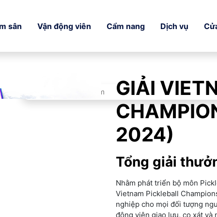
ếm sân
Vận động viên
Cẩm nang
Dịch vụ
Cử
GIẢI VIET
CHAMPION
2024)
Tổng giải thư
Nhằm phát triển bộ môn Pickl
Vietnam Pickleball Champions
nghiệp cho mọi đối tượng ngườ
động viên giao lưu, cọ xát và