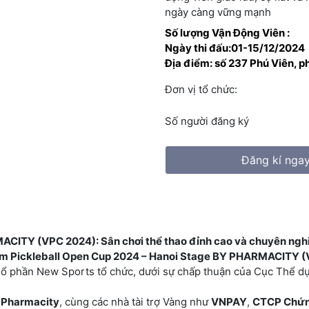
ngày càng vững mạnh
Số lượng Vận Động Viên :
Ngày thi đấu:01-15/12/2024
Địa điểm: số 237 Phú Viên, p
Đơn vị tổ chức:
Số người đăng ký
Đăng kí nga
ACITY (VPC 2024): Sân chơi thể thao đỉnh cao và chuyên ngh
m Pickleball Open Cup 2024 – Hanoi Stage BY PHARMACITY 
Cổ phần New Sports tổ chức, dưới sự chấp thuận của Cục Thể dụ
Pharmacity
, cùng các nhà tài trợ Vàng như
VNPAY
,
CTCP Chứn