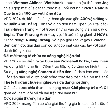
khác:
Vietnam Airlines
,
Vietinbank
, thương hiệu thể thao
Jog
có sự góp mặt của các thương hiệu nổi bật như
Pick 9 Paddle
Quy tụ gần 400 tay vợt hàng đầu
VPC 2024 dự kiến sẽ có sự tham gia của gần
400 vận động v
Nguyễn Anh Thắng
– nhà vô địch đơn nam Open 35+ tại các g
Trần Huyền Trang
– một trong những vận động viên nữ dày dặ
Sophia Trần Phương Anh
– tay vợt 16 tuổi từng giành
2 HCV t
“Thần đồng”
Quang Dương
, vô địch giải Las Vegas Pickleba
Bên cạnh đó, giải đấu còn có sự góp mặt của các tay vợt xuất
danh tiếng khác.
Đổi mới trong tổ chức và công nghệ hiện đại
VPC 2024 sẽ diễn ra tại
Cụm sân Pickleball Bồ Đề, Long Biên
Áp dụng hệ thống tính điểm trực tiếp, giúp tăng sự kịch tính 
Sử dụng
công nghệ Camera AI tiên tiến
để đảm bảo công bằng
Các trận đấu sẽ được phát sóng trực tiếp trên hệ sinh thái th
Thể lệ thi đấu chuyên nghiệp và đa dạng nội dung
Giải đấu được chia thành hai hạng mục:
Giải phong trào
và
Gi
gồm đôi nam, đôi nữ và hai trận đôi nam nữ.
Cơ cấu giải thưởng hấp dẫn
VPC 2024 mang đến cơ cấu giải thưởng giá trị cao, từ 1 triệu 