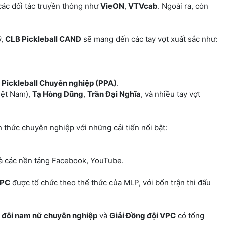
 các đối tác truyền thông như
VieON
,
VTVcab
. Ngoài ra, còn
ý,
CLB Pickleball CAND
sẽ mang đến các tay vợt xuất sắc như:
i Pickleball Chuyên nghiệp (PPA)
.
iệt Nam),
Tạ Hồng Dũng
,
Trần Đại Nghĩa
, và nhiều tay vợt
h thức chuyên nghiệp với những cải tiến nổi bật:
à các nền tảng Facebook, YouTube.
VPC
được tổ chức theo thể thức của MLP, với bốn trận thi đấu
 đôi nam nữ chuyên nghiệp
và
Giải Đồng đội VPC
có tổng