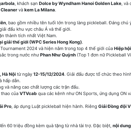
arbola
, khách sạn
Dolce by Wyndham Hanoi Golden Lake
, và
 Cleaner
và
kem La Milana
.
iên
, bao gồm nhiều tên tuổi lớn trong làng pickleball. Đáng chú 
iải đấu khu vực châu Á và thế giới.
n thành tích nhất Việt Nam.
ại giải thế giới (WPC Series Hong Kong)
.
ll Tournament 2024 và hiện nằm trong top 4 thế giới của
Hiệp hộ
 sắc trong nước như
Phan Như Quỳnh
(Top 1 đơn nữ Pickleball V
, Hà Nội
từ ngày
12-15/12/2024
. Giải đấu được tổ chức theo hìn
và hấp dẫn.
 và nâng cao chất lượng các trận đấu.
ể thao của
VTVcab
qua các kênh như ON Sports, ứng dụng ON v
ải Pro
, áp dụng Luật pickleball hiện hành. Riêng
Giải Đồng đội 
đến 60 triệu đồng kèm quà tặng từ nhà tài trợ. Đặc biệt,
nội dung